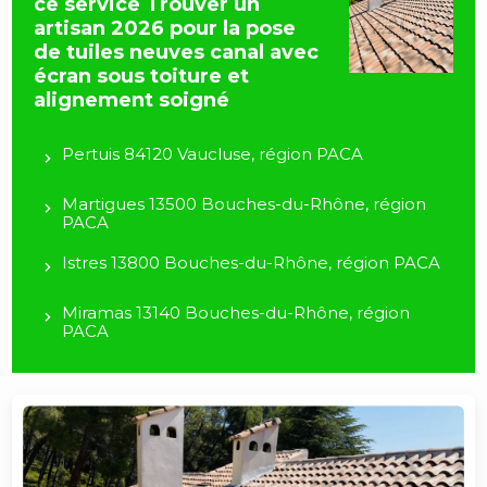
ce service Trouver un
artisan 2026 pour la pose
de tuiles neuves canal avec
écran sous toiture et
alignement soigné
Pertuis 84120 Vaucluse, région PACA
Martigues 13500 Bouches-du-Rhône, région
PACA
Istres 13800 Bouches-du-Rhône, région PACA
Miramas 13140 Bouches-du-Rhône, région
PACA