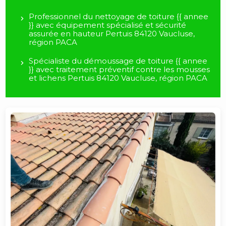
Professionnel du nettoyage de toiture {{ annee
}} avec équipement spécialisé et sécurité
assurée en hauteur Pertuis 84120 Vaucluse,
région PACA
Spécialiste du démoussage de toiture {{ annee
}} avec traitement préventif contre les mousses
et lichens Pertuis 84120 Vaucluse, région PACA