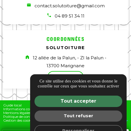
contact.solutoiture@gmail.com
04 89 51 34 11
COORDONNÉES
SOLUTOITURE
12 allée de la Palun, - ZI la Palun -
13700 Marignane
ACCÈS
Ce site utilise des cookies et vous donne le
contrôle sur ceux que vous souhaitez activer
Tout accepter
Guide local
Informations complémentaires
Mentions légales
Tout refuser
Politique de confidentialité
Gestion des cookies
Personnaliser